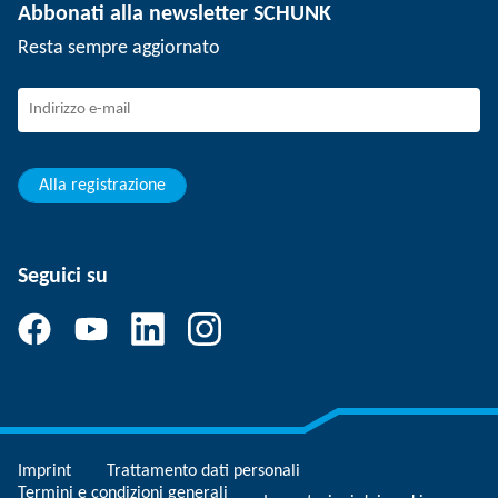
Abbonati alla newsletter SCHUNK
Eventi
Lavorare in SCHUNK
Resta sempre aggiornato
SCHUNK – Sistema di canali per i reclami
Professionisti con esperienza
Giovani professionisti
Studenti
Apprendista
Alla registrazione
Seguici su
Imprint
Trattamento dati personali
Termini e condizioni generali