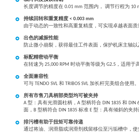
长度调节的精度在 0.01 mm 范围内， 调节行程为 10 
持续回转和重复精度 < 0.003 mm
由于动态的一致性和高重复精度，可实现卓越表面质
出色的减振性能
防止微小崩裂，获得最佳工件表面，保护机床主轴以
标配精密动平衡
在转速为 25,000 RPM 时动平衡等级为 G2.5，适
全面兼容性
可与 TENDO SVL 和 TRIBOS SVL 加长杆完美组合使用
所有市售刀具柄部类型均可被夹持
A 型：具有光滑圆柱柄，A 型柄符合 DIN 1835 和 DIN
面，B 型柄符合 DIN 1835 标准 E 型：具有倾斜的夹持面，E
排污槽有助于扭矩可靠传递
通过将油、润滑脂或润滑剂残留移位至污垢槽中，使