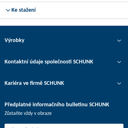
Ke stažení
Výrobky
Uchopovací technika
Kontaktní údaje společnosti SCHUNK
Automatizace
Technika upínání nástrojů
Kontaktní osoby
Kariéra ve firmě SCHUNK
Upínání obrobků
Pobočky
Oddělovací technika
Tisk
Pracovní nabídky
Předplatné informačního bulletinu SCHUNK
Události
SCHUNK jako zaměstnavatel
Zůstaňte vždy v obraze
Práce ve firmě SCHUNK
Nástup do firmy SCHUNK