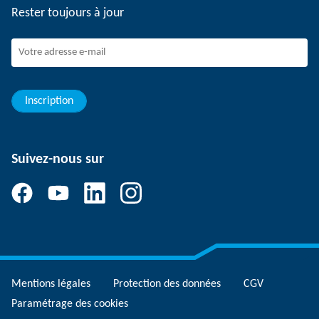
Rester toujours à jour
Dispositif de signalement SCHUNK
Personnel expérimenté
Jeunes professionnels
Elèves/Etudiants
Elèves
Inscription
Suivez-nous sur
Mentions légales
Protection des données
CGV
Paramétrage des cookies