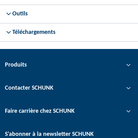
Outils
Téléchargements
Produits
Technologie de préhension
Contacter SCHUNK
Technologie d'automatisation
Technologie de serrage d'outil
Interlocuteur
Faire carrière chez SCHUNK
Technologie de serrage de pièce
Sites
Technologie de dépanélisation
Presse
Offres d'emploi
S'abonner à la newsletter SCHUNK
Événements
Travailler chez SCHUNK