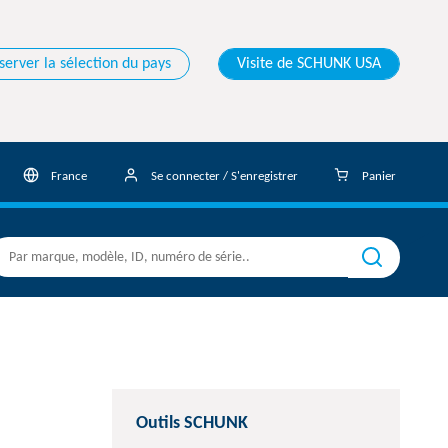
server la sélection du pays
Visite de SCHUNK USA
France
Se connecter / S'enregistrer
Panier
Outils SCHUNK