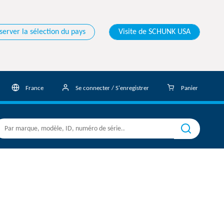
server la sélection du pays
Visite de SCHUNK USA
France
Se connecter / S'enregistrer
Panier