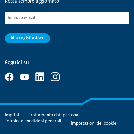
Resta sempre aggiornato
Sistema di canali per i reclami
Professionisti con esperienza
Giovani professionisti
Studenti
Apprendista
Alla registrazione
Seguici su
Imprint
Trattamento dati personali
Termini e condizioni generali
Impostazioni dei cookie