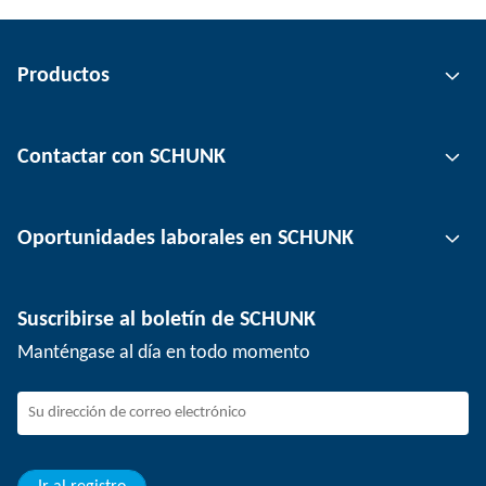
Productos
Tecnología de agarre
Contactar con SCHUNK
Tecnología de automatización
Tecnología de sujeción de herramientas
Persona de contacto
Oportunidades laborales en SCHUNK
Tecnología de sujeción de piezas
Ubicaciones
Tecnología de depanelización
Prensa
Ofertas de empleo
Suscribirse al boletín de SCHUNK
Eventos
Trabajar en SCHUNK
Manténgase al día en todo momento
SCHUNK - Sistema de canal de denuncias
Profesionales con experiencia
Jóvenes profesionales
Estudiantes
Aprendiz