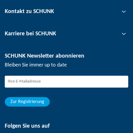
Greiftechnik
Kontakt zu SCHUNK
Automatisierungstechnik
Werkzeugspanntechnik
Kontakt
Karriere bei SCHUNK
Werkstückspanntechnik
Standorte
Nutzentrenntechnik
Presse
Stellenangebote
SCHUNK Newsletter abonnieren
Veranstaltungen
Arbeiten bei SCHUNK
Bleiben Sie immer up to date
SCHUNK - Hinweisgebersystem
Berufseinsteiger
Berufserfahrene
Schüler
Studierende
Zur Registrierung
Folgen Sie uns auf