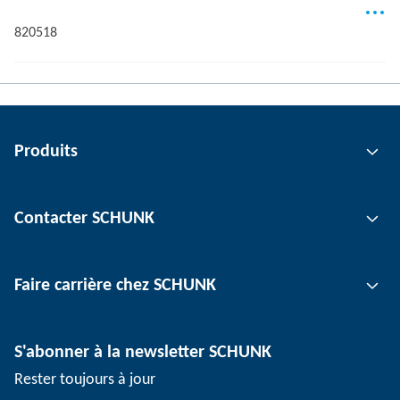
820518
Produits
Technologie de préhension
Contacter SCHUNK
Technologie d'automatisation
Technologie de serrage d'outil
Interlocuteur
Faire carrière chez SCHUNK
Technologie de serrage de pièce
Sites
Technologie de dépanélisation
Presse
Offres d'emploi
S'abonner à la newsletter SCHUNK
Événements
Travailler chez SCHUNK
Rester toujours à jour
Dispositif de signalement SCHUNK
Personnel expérimenté