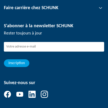
Technologie de serrage d'outil
Interlocuteur
Faire carrière chez SCHUNK
Technologie de serrage de pièce
Sites
Technologie de dépanélisation
Presse
Offres d'emploi
S'abonner à la newsletter SCHUNK
Événements
SCHUNK en tant qu'employeur
Rester toujours à jour
Travailler chez SCHUNK
Rejoindre SCHUNK
Evolution et carrière
Vos avantages
Inscription
Suivez-nous sur