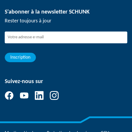
Technologie de dépanélisation
Presse
Offres d'emploi
S'abonner à la newsletter SCHUNK
Événements
Travailler chez SCHUNK
Rester toujours à jour
Dispositif de signalement SCHUNK
Personnel expérimenté
Jeunes professionnels
Elèves/Etudiants
Elèves
Inscription
Suivez-nous sur