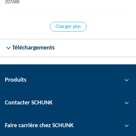
207688
Charger plus
Téléchargements
Produits
Technologie de préhension
Contacter SCHUNK
Technologie d'automatisation
Technologie de serrage d'outil
Interlocuteur
Faire carrière chez SCHUNK
Technologie de serrage de pièce
Sites