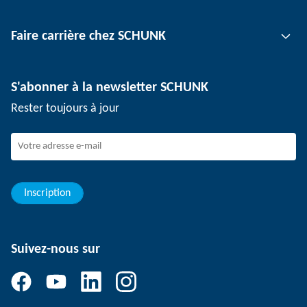
Technologie de serrage d'outil
Interlocuteur
Faire carrière chez SCHUNK
Technologie de serrage de pièce
Sites
Technologie de dépanélisation
Presse
Offres d'emploi
S'abonner à la newsletter SCHUNK
Événements
Travailler chez SCHUNK
Rester toujours à jour
Dispositif de signalement SCHUNK
Personnel expérimenté
Jeunes professionnels
Elèves/Etudiants
Elèves
Inscription
Suivez-nous sur