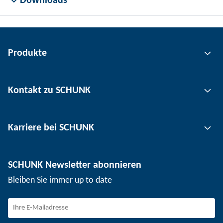
Downloads
Produkte
Greiftechnik
Kontakt zu SCHUNK
Automatisierungstechnik
Werkzeugspanntechnik
Kontakt
Karriere bei SCHUNK
Werkstückspanntechnik
Standorte
Nutzentrenntechnik
Presse
Stellenangebote
SCHUNK Newsletter abonnieren
Veranstaltungen
Arbeiten bei SCHUNK
Bleiben Sie immer up to date
SCHUNK - Hinweisgebersystem
Berufseinsteiger
Berufserfahrene