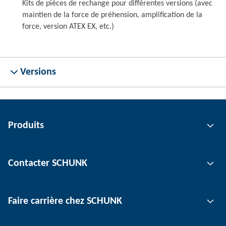
Kits de pièces de rechange pour différentes versions (avec
maintien de la force de préhension, amplification de la
force, version ATEX EX, etc.)
Versions
Produits
Technologie de préhension
Contacter SCHUNK
Technologie d'automatisation
Technologie de serrage d'outil
Interlocuteur
Faire carrière chez SCHUNK
Technologie de serrage de pièce
Sites
Technologie de dépanélisation
Presse
Offres d'emploi