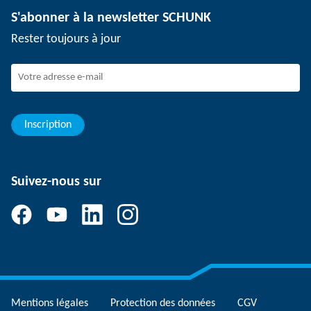
S'abonner à la newsletter SCHUNK
Événements
SCHUNK en tant qu'employeur
Rester toujours à jour
Travailler chez SCHUNK
Rejoindre SCHUNK
Evolution et carrière
Vos avantages
Inscription
Suivez-nous sur
Mentions légales
Protection des données
CGV