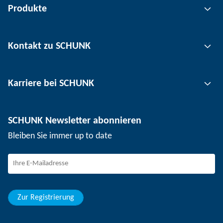
Produkte
Greiftechnik
Kontakt zu SCHUNK
Automatisierungstechnik
Werkzeugspanntechnik
Kontakt
Karriere bei SCHUNK
Werkstückspanntechnik
Standorte
Nutzentrenntechnik
Presse
Stellenangebote
SCHUNK Newsletter abonnieren
Veranstaltungen
Arbeiten bei SCHUNK
Bleiben Sie immer up to date
SCHUNK – Hinweisgebersystem
Berufserfahrene
Berufseinsteiger
Studierende
Schüler
Zur Registrierung