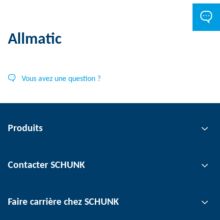
Allmatic
Vous avez une question ?
Produits
Technologie de préhension
Contacter SCHUNK
Technologie d'automatisation
Technologie de serrage d'outil
Interlocuteur
Faire carrière chez SCHUNK
Technologie de serrage de pièce
Sites