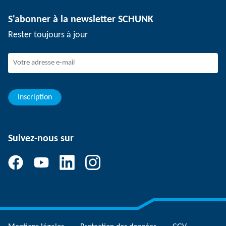
Technologie de dépanélisation
Presse
Offres d'emploi
S'abonner à la newsletter SCHUNK
Événements
Travailler chez SCHUNK
Rester toujours à jour
Dispositif de signalement SCHUNK
Personnel expérimenté
Jeunes professionnels
Elèves/Etudiants
Elèves
Inscription
Suivez-nous sur