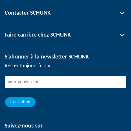
Technologie de préhension
Contacter SCHUNK
Technologie d'automatisation
Technologie de serrage d'outil
Interlocuteur
Faire carrière chez SCHUNK
Technologie de serrage de pièce
Sites
Technologie de dépanélisation
Presse
Offres d'emploi
S'abonner à la newsletter SCHUNK
Événements
Travailler chez SCHUNK
Rester toujours à jour
Dispositif de signalement SCHUNK
Personnel expérimenté
Jeunes professionnels
Elèves/Etudiants
Elèves
Inscription
Suivez-nous sur