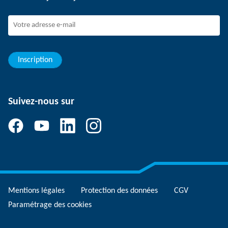
Dispositif de signalement SCHUNK
Personnel expérimenté
Jeunes professionnels
Elèves/Etudiants
Elèves
Inscription
Suivez-nous sur
Mentions légales
Protection des données
CGV
Paramétrage des cookies