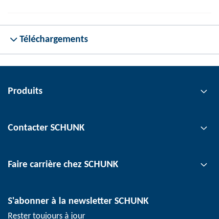
Téléchargements
Produits
Technologie de préhension
Contacter SCHUNK
Technologie d'automatisation
Technologie de serrage d'outil
Interlocuteur
Faire carrière chez SCHUNK
Technologie de serrage de pièce
Sites
Technologie de dépanélisation
Presse
Offres d'emploi
S'abonner à la newsletter SCHUNK
Événements
Travailler chez SCHUNK
Rester toujours à jour