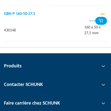
GBN-P 160-50-27.5
160 x 50 x
430148
27,5 mm
Produits
Technologie de préhension
Contacter SCHUNK
Technologie d'automatisation
Technologie de serrage d'outil
Interlocuteur
Faire carrière chez SCHUNK
Technologie de serrage de pièce
Sites