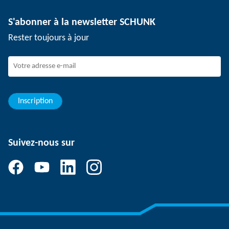
Technologie de dépanélisation
Presse
Offres d'emploi
S'abonner à la newsletter SCHUNK
Événements
Travailler chez SCHUNK
Rester toujours à jour
Dispositif de signalement SCHUNK
Personnel expérimenté
Jeunes professionnels
Elèves/Etudiants
Elèves
Inscription
Suivez-nous sur