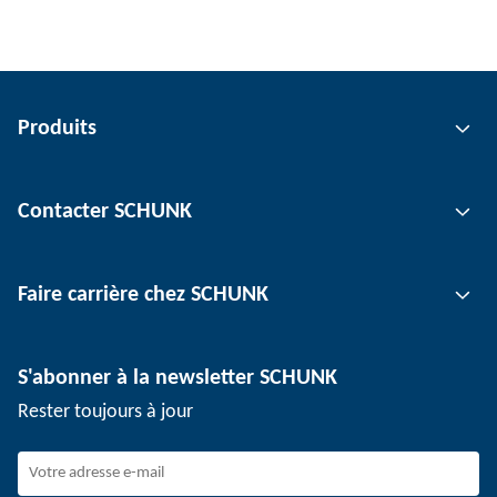
Produits
Technologie de préhension
Contacter SCHUNK
Technologie d'automatisation
Technologie de serrage d'outil
Interlocuteur
Faire carrière chez SCHUNK
Technologie de serrage de pièce
Sites
Technologie de dépanélisation
Presse
Offres d'emploi
S'abonner à la newsletter SCHUNK
Événements
Travailler chez SCHUNK
Rester toujours à jour
Dispositif de signalement SCHUNK
Personnel expérimenté
Jeunes professionnels