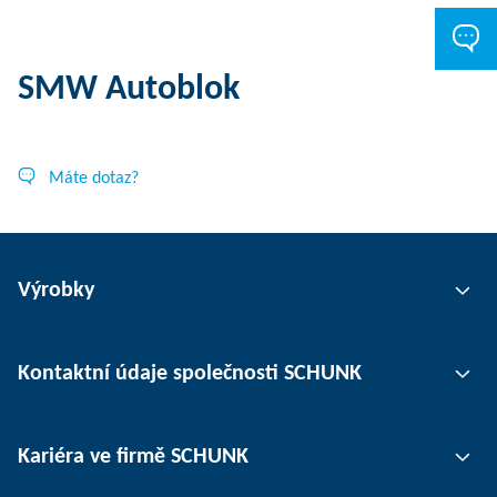
SMW Autoblok
Máte dotaz?
Výrobky
Uchopovací technika
Kontaktní údaje společnosti SCHUNK
Automatizace
Technika upínání nástrojů
Kontaktní osoby
Kariéra ve firmě SCHUNK
Upínání obrobků
Pobočky