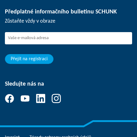
Oddělovací technika
Tisk
Pracovní nabídky
Předplatné informačního bulletinu SCHUNK
Události
SCHUNK jako zaměstnavatel
Zůstaňte vždy v obraze
Práce ve firmě SCHUNK
Nástup do firmy SCHUNK
Rozvoj a kariéra
Vaše výhody
Přejít na registraci
Sledujte nás na