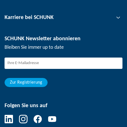
Werkzeugspanntechnik
Kontakt
Karriere bei SCHUNK
Werkstückspanntechnik
Standorte
Nutzentrenntechnik
Presse
Stellenangebote
SCHUNK Newsletter abonnieren
Veranstaltungen
Arbeiten bei SCHUNK
Bleiben Sie immer up to date
SCHUNK - Hinweisgebersystem
Berufserfahrene
Berufseinsteiger
Studierende
Schüler
Zur Registrierung
Folgen Sie uns auf