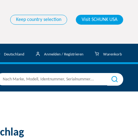
Keep country selection
Visit SCHUNK USA
Deutschland
Anmelden / Registrieren
Warenkorb
chlag