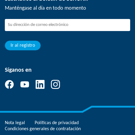
Eventos
Trabajar en SCHUNK
Manténgase al día en todo momento
SCHUNK - Sistema de canal de denuncias
Profesionales con experiencia
Jóvenes profesionales
Estudiantes
Aprendiz
Ir al registro
Síganos en
Nota legal
Políticas de privacidad
Condiciones generales de contratación