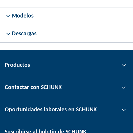
Modelos
Descargas
Productos
Tecnología de agarre
Contactar con SCHUNK
Tecnología de automatización
Tecnología de sujeción de herramientas
Persona de contacto
Oportunidades laborales en SCHUNK
Tecnología de sujeción de piezas
Ubicaciones
Tecnología de depanelización
Prensa
Ofertas de empleo
Suscribirse al boletín de SCHUNK