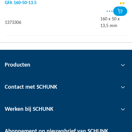
GFA 160-50-13.5
160 x 50 x
1373306
13,5 mm
Producten
Grijptechnologie
Contact met SCHUNK
Automatiseringstechnologie
Klemtechnologie voor gereedschap
Contactpersoon
Werken bij SCHUNK
Klemtechnologie voor werkstukken
Locaties
Depaneling technologie
Pers
Vacatures
Abonnement op nieuwsbrief van SCHUNK