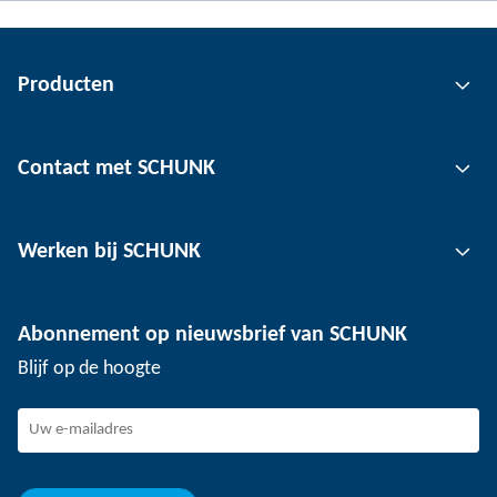
Producten
Grijptechnologie
Contact met SCHUNK
Automatiseringstechnologie
Klemtechnologie voor gereedschap
Contactpersoon
Werken bij SCHUNK
Klemtechnologie voor werkstukken
Locaties
Depaneling technologie
Pers
Vacatures
Abonnement op nieuwsbrief van SCHUNK
Evenementen
SCHUNK de werkgever
Blijf op de hoogte
Werken bij SCHUNK
Aan de slag bij SCHUNK
Ontwikkeling en carrière