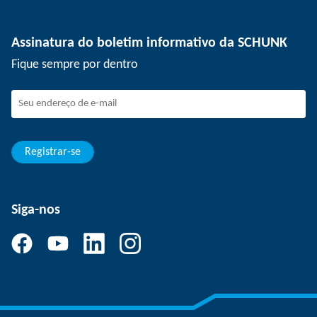
Tecnologia de depanelização
Imprensa
Ofertas de emprego
Assinatura do boletim informativo da SCHUNK
Eventos
SCHUNK como empregador
Fique sempre por dentro
Trabalhando na SCHUNK
Como fazer parte da SCHUNK
Desenvolvimento e carreira
Suas vantagens
Registrar-se
Siga-nos