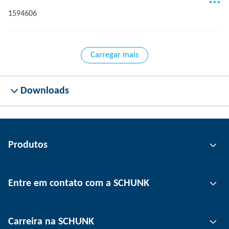
1594606
Carregar mais
Downloads
Produtos
Tecnologia de garras
Entre em contato com a SCHUNK
Tecnologia de automação
Tecnologia de fixação de ferramentas
Pessoa de contato
Carreira na SCHUNK
Tecnologia de fixação de peças
Unidades