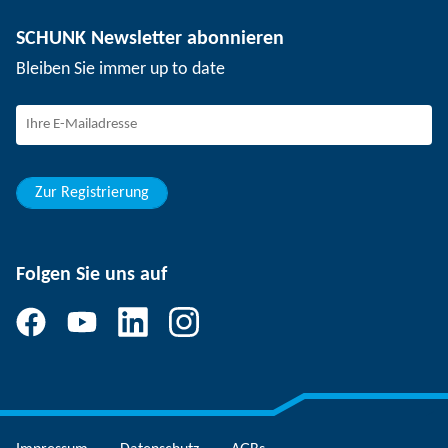
Nutzentrenntechnik
Presse
Stellenangebote
SCHUNK Newsletter abonnieren
Veranstaltungen
Arbeiten bei SCHUNK
Bleiben Sie immer up to date
SCHUNK – Hinweisgebersystem
Berufserfahrene
Berufseinsteiger
Studierende
Schüler
Zur Registrierung
Folgen Sie uns auf