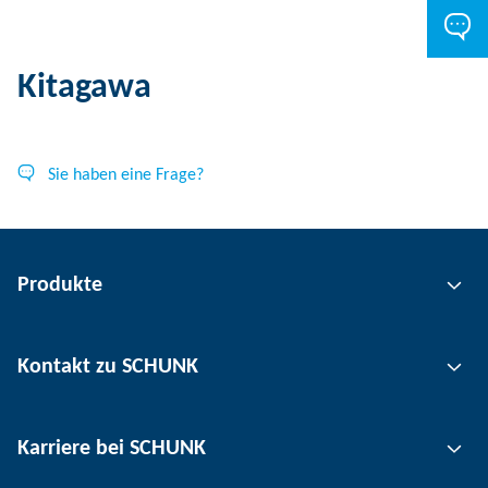
Kitagawa
Sie haben eine Frage?
Produkte
Greiftechnik
Kontakt zu SCHUNK
Automatisierungstechnik
Werkzeugspanntechnik
Kontakt
Karriere bei SCHUNK
Werkstückspanntechnik
Standorte