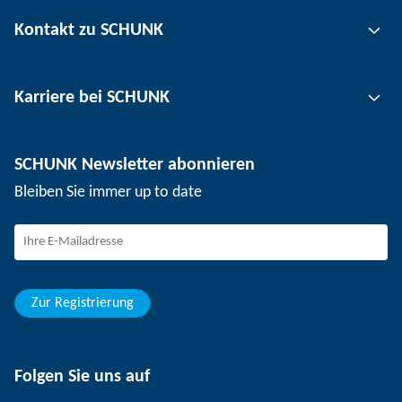
Greiftechnik
Kontakt zu SCHUNK
Automatisierungstechnik
Werkzeugspanntechnik
Kontakt
Karriere bei SCHUNK
Werkstückspanntechnik
Standorte
Nutzentrenntechnik
Presse
Stellenangebote
SCHUNK Newsletter abonnieren
Veranstaltungen
Arbeiten bei SCHUNK
Bleiben Sie immer up to date
SCHUNK – Hinweisgebersystem
Berufserfahrene
Berufseinsteiger
Studierende
Schüler
Zur Registrierung
Folgen Sie uns auf