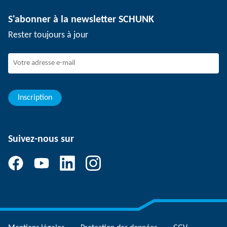
Technologie de dépanélisation
Presse
Offres d'emploi
S'abonner à la newsletter SCHUNK
Événements
Travailler chez SCHUNK
Rester toujours à jour
Dispositif de signalement SCHUNK
Personnel expérimenté
Jeunes professionnels
Elèves/Etudiants
Elèves
Inscription
Suivez-nous sur