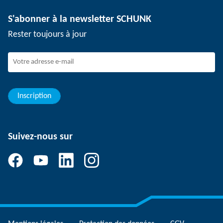
Technologie de dépanélisation
Presse
Offres d'emploi
S'abonner à la newsletter SCHUNK
Événements
Travailler chez SCHUNK
Rester toujours à jour
Dispositif de signalement SCHUNK
Personnel expérimenté
Jeunes professionnels
Elèves/Etudiants
Elèves
Inscription
Suivez-nous sur