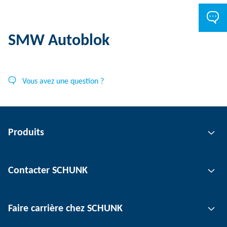
SMW Autoblok
Vous avez une question ?
Produits
Technologie de préhension
Contacter SCHUNK
Technologie d'automatisation
Technologie de serrage d'outil
Interlocuteur
Faire carrière chez SCHUNK
Technologie de serrage de pièce
Sites