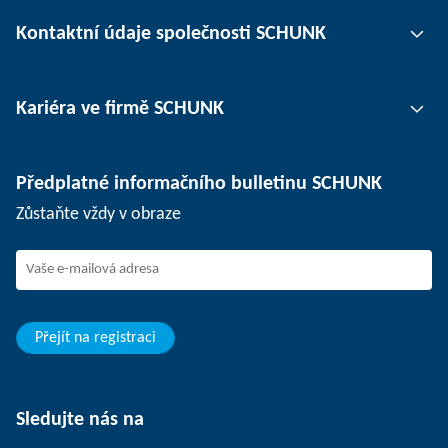
Uchopovací technika
Kontaktní údaje společnosti SCHUNK
Automatizace
Technika upínání nástrojů
Kontaktní osoby
Kariéra ve firmě SCHUNK
Upínání obrobků
Pobočky
Oddělovací technika
Tisk
Pracovní nabídky
Předplatné informačního bulletinu SCHUNK
Události
SCHUNK jako zaměstnavatel
Zůstaňte vždy v obraze
Práce ve firmě SCHUNK
Nástup do firmy SCHUNK
Rozvoj a kariéra
Vaše výhody
Přejít na registraci
Sledujte nás na