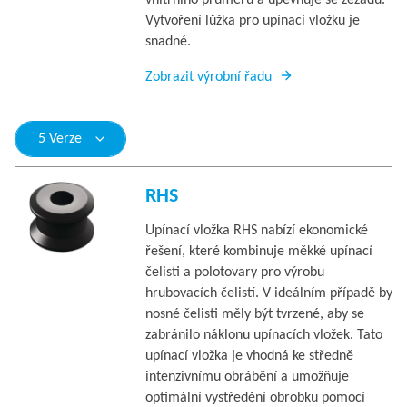
vnitřního průměru a upevňuje se zezadu.
Vytvoření lůžka pro upínací vložku je
snadné.
Zobrazit výrobní řadu
5 Verze
RHS
Upínací vložka RHS nabízí ekonomické
řešení, které kombinuje měkké upínací
čelisti a polotovary pro výrobu
hrubovacích čelistí. V ideálním případě by
nosné čelisti měly být tvrzené, aby se
zabránilo náklonu upínacích vložek. Tato
upínací vložka je vhodná ke středně
intenzivnímu obrábění a umožňuje
optimální vystředění obrobku pomocí