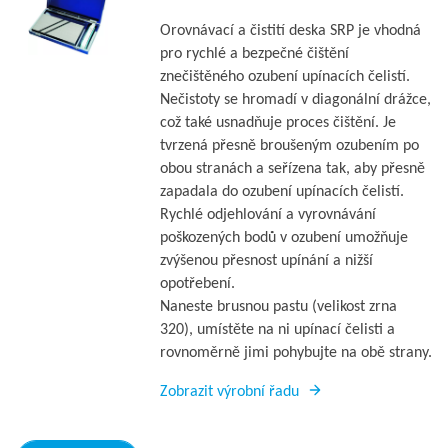
Orovnávací a čistití deska SRP je vhodná
pro rychlé a bezpečné čištění
znečištěného ozubení upínacích čelistí.
Nečistoty se hromadí v diagonální drážce,
což také usnadňuje proces čištění. Je
tvrzená přesně broušeným ozubením po
obou stranách a seřízena tak, aby přesně
zapadala do ozubení upínacích čelistí.
Rychlé odjehlování a vyrovnávání
poškozených bodů v ozubení umožňuje
zvýšenou přesnost upínání a nižší
opotřebení.
Naneste brusnou pastu (velikost zrna
320), umístěte na ni upínací čelisti a
rovnoměrně jimi pohybujte na obě strany.
Zobrazit výrobní řadu