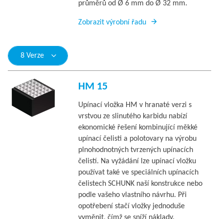
průměrů od Ø 6 mm do Ø 32 mm.
Zobrazit výrobní řadu
8 Verze
HM 15
Upínací vložka HM v hranaté verzi s
vrstvou ze slinutého karbidu nabízí
ekonomické řešení kombinující měkké
upínací čelisti a polotovary na výrobu
plnohodnotných tvrzených upínacích
čelistí. Na vyžádání lze upínací vložku
používat také ve speciálních upínacích
čelistech SCHUNK naší konstrukce nebo
podle vašeho vlastního návrhu. Při
opotřebení stačí vložky jednoduše
vyměnit, čímž se sníží náklady.