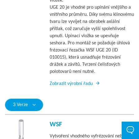
vložek.
UGE 20 je vhodné pro upínání vnějšího a
vnitřního průměru. Díky svému klínovému
tvaru lze vyvíjet na obrobek axiální
přítlak, což zaručuje vyšší spolehlivost
upnutí. Upínací vložka se upevňuje
seshora. Pro montáž se požaduje úhlová
frézovací řezačka WSF UGE 20 (ID
010015), která usnadňuje frézování
drážek a závitů. Tvrzení čelisťových
polotovarů není nutné.
Zobrazit výrobní řadu
3 Verze
WSF
Vytvoření vhodného vyfrézování nebo