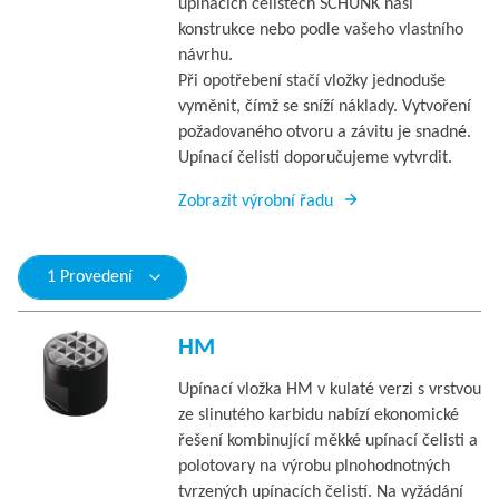
upínacích čelistech SCHUNK naší
konstrukce nebo podle vašeho vlastního
návrhu.
Při opotřebení stačí vložky jednoduše
vyměnit, čímž se sníží náklady. Vytvoření
požadovaného otvoru a závitu je snadné.
Upínací čelisti doporučujeme vytvrdit.
Zobrazit výrobní řadu
1 Provedení
HM
Upínací vložka HM v kulaté verzi s vrstvou
ze slinutého karbidu nabízí ekonomické
řešení kombinující měkké upínací čelisti a
polotovary na výrobu plnohodnotných
tvrzených upínacích čelistí. Na vyžádání