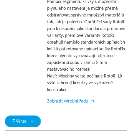
Pomocí segmentů křivky s možnostmi
plynulého nastavení je možné přesně
odstraňovat správné množství materiálů
tak, jak je potřeba. Obráběcí sady RotoRi
jsou k dispozici jako standard a prémiové
varianty: prémiové varianty RotoRi
obsahují namísto standardních upínacích
kolíků patentované upínací kolíky RotoFix,
které plynule vyrovnávají tolerance
zapuštění šroubů v rámci 2 mm
nastavovacího rozmezí.
Navíc všechny verze počínaje RotoRi LX
výše zahrnují kroužky ve vyztužené
konstrukci.
Zobrazit výrobní řadu
7 Verze