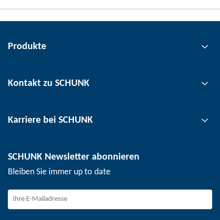
Produkte
Greiftechnik
Kontakt zu SCHUNK
Automatisierungstechnik
Werkzeugspanntechnik
Kontakt
Karriere bei SCHUNK
Werkstückspanntechnik
Standorte
Nutzentrenntechnik
Presse
Stellenangebote
SCHUNK Newsletter abonnieren
Veranstaltungen
Arbeiten bei SCHUNK
Bleiben Sie immer up to date
SCHUNK - Hinweisgebersystem
Berufserfahrene
Berufseinsteiger
Studierende