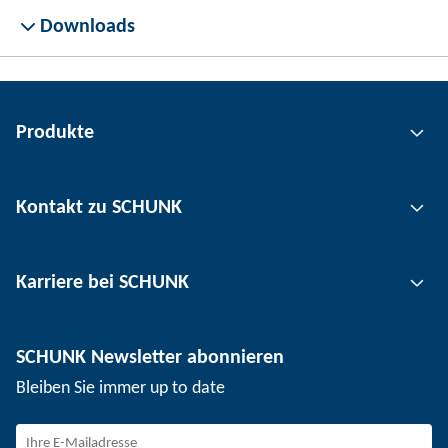
Downloads
Produkte
Greiftechnik
Kontakt zu SCHUNK
Automatisierungstechnik
Werkzeugspanntechnik
Kontakt
Karriere bei SCHUNK
Werkstückspanntechnik
Standorte
Nutzentrenntechnik
Presse
Stellenangebote
SCHUNK Newsletter abonnieren
Veranstaltungen
Arbeiten bei SCHUNK
Bleiben Sie immer up to date
SCHUNK - Hinweisgebersystem
Berufserfahrene
Berufseinsteiger