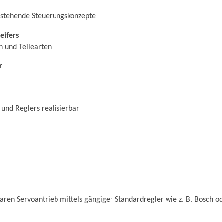
bestehende Steuerungskonzepte
eifers
n und Teilearten
r
und Reglers realisierbar
baren Servoantrieb mittels gängiger Standardregler wie z. B. Bosch o