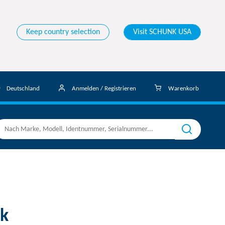
Keep country selection
Visit SCHUNK USA
Deutschland
Anmelden / Registrieren
Warenkorb
k