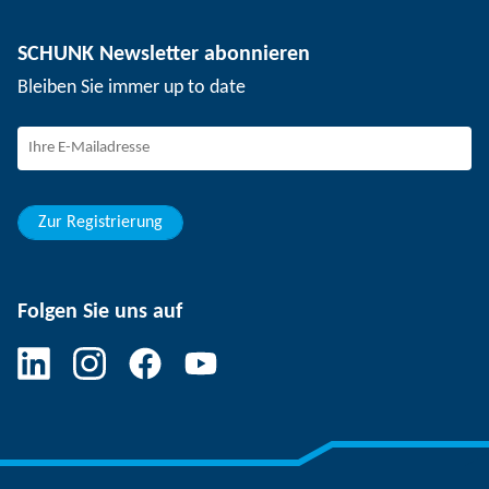
Nutzentrenntechnik
Presse
Stellenangebote
SCHUNK Newsletter abonnieren
Veranstaltungen
Arbeiten bei SCHUNK
Bleiben Sie immer up to date
SCHUNK - Hinweisgebersystem
Berufserfahrene
Berufseinsteiger
Studierende
Schüler
Zur Registrierung
Folgen Sie uns auf