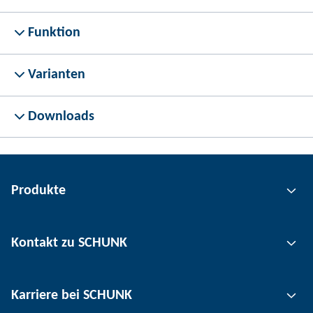
Funktion
Varianten
Downloads
Produkte
Greiftechnik
Kontakt zu SCHUNK
Automatisierungstechnik
Werkzeugspanntechnik
Kontakt
Karriere bei SCHUNK
Werkstückspanntechnik
Standorte