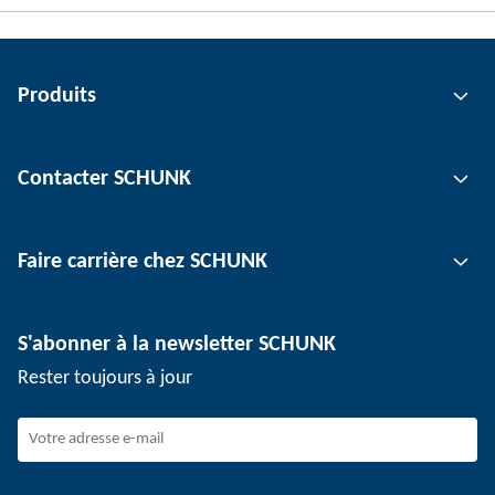
Produits
Technologie de préhension
Contacter SCHUNK
Technologie d'automatisation
Technologie de serrage d'outil
Interlocuteur
Faire carrière chez SCHUNK
Technologie de serrage de pièce
Sites
Technologie de dépanélisation
Presse
Offres d'emploi
S'abonner à la newsletter SCHUNK
Événements
SCHUNK en tant qu'employeur
Rester toujours à jour
Travailler chez SCHUNK
Rejoindre SCHUNK
Evolution et carrière