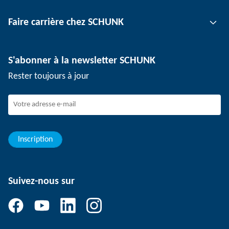
Technologie de serrage d'outil
Interlocuteur
Faire carrière chez SCHUNK
Technologie de serrage de pièce
Sites
Technologie de dépanélisation
Presse
Offres d'emploi
S'abonner à la newsletter SCHUNK
Événements
SCHUNK en tant qu'employeur
Rester toujours à jour
Travailler chez SCHUNK
Rejoindre SCHUNK
Evolution et carrière
Vos avantages
Inscription
Suivez-nous sur