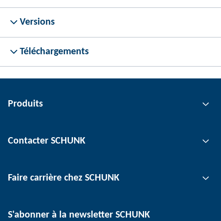
Versions
Téléchargements
Produits
Technologie de préhension
Contacter SCHUNK
Technologie d'automatisation
Technologie de serrage d'outil
Interlocuteur
Faire carrière chez SCHUNK
Technologie de serrage de pièce
Sites
Technologie de dépanélisation
Presse
Offres d'emploi
S'abonner à la newsletter SCHUNK
Événements
SCHUNK en tant qu'employeur