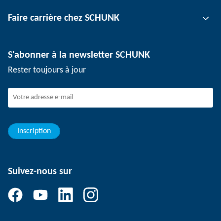
Technologie de serrage d'outil
Interlocuteur
Faire carrière chez SCHUNK
Technologie de serrage de pièce
Sites
Technologie de dépanélisation
Presse
Offres d'emploi
S'abonner à la newsletter SCHUNK
Événements
SCHUNK en tant qu'employeur
Rester toujours à jour
Travailler chez SCHUNK
Rejoindre SCHUNK
Evolution et carrière
Vos avantages
Inscription
Suivez-nous sur