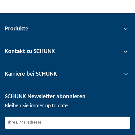
Produkte
Greiftechnik
Kontakt zu SCHUNK
Automatisierungstechnik
Werkzeugspanntechnik
Kontakt
Karriere bei SCHUNK
Werkstückspanntechnik
Standorte
Nutzentrenntechnik
Presse
Stellenangebote
SCHUNK Newsletter abonnieren
Veranstaltungen
Arbeiten bei SCHUNK
Bleiben Sie immer up to date
SCHUNK – Hinweisgebersystem
Berufserfahrene
Berufseinsteiger
Studierende