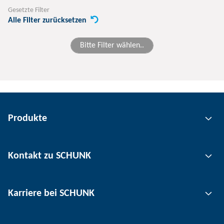
Gesetzte Filter
Alle Filter zurücksetzen
Bitte Filter wählen..
Produkte
Greiftechnik
Kontakt zu SCHUNK
Automatisierungstechnik
Werkzeugspanntechnik
Kontakt
Karriere bei SCHUNK
Werkstückspanntechnik
Standorte
Nutzentrenntechnik
Presse
Stellenangebote