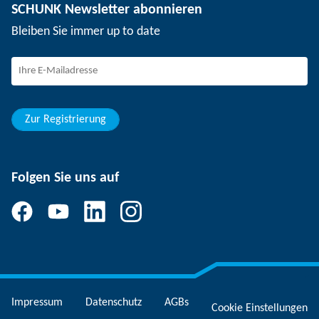
SCHUNK Newsletter abonnieren
Veranstaltungen
Arbeiten bei SCHUNK
Bleiben Sie immer up to date
SCHUNK – Hinweisgebersystem
Berufserfahrene
Berufseinsteiger
Studierende
Schüler
Zur Registrierung
Folgen Sie uns auf
Impressum
Datenschutz
AGBs
Cookie Einstellungen