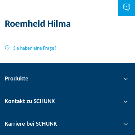
Roemheld Hilma
Sie haben eine Frage?
Produkte
Greiftechnik
Kontakt zu SCHUNK
Automatisierungstechnik
Werkzeugspanntechnik
Kontakt
Karriere bei SCHUNK
Werkstückspanntechnik
Standorte