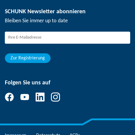
Nutzentrenntechnik
Presse
Stellenangebote
SCHUNK Newsletter abonnieren
Veranstaltungen
Arbeiten bei SCHUNK
Bleiben Sie immer up to date
SCHUNK – Hinweisgebersystem
Berufserfahrene
Berufseinsteiger
Studierende
Schüler
Zur Registrierung
Folgen Sie uns auf