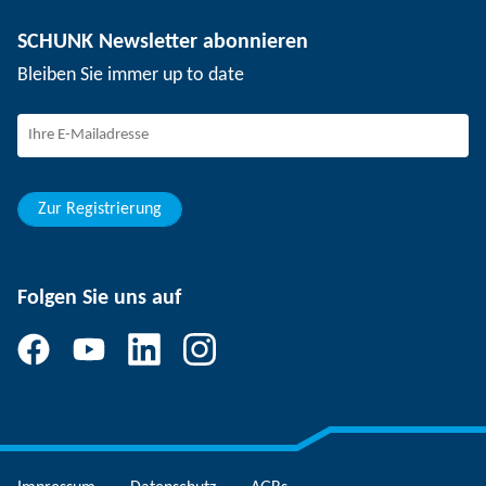
Nutzentrenntechnik
Presse
Stellenangebote
SCHUNK Newsletter abonnieren
Veranstaltungen
Arbeiten bei SCHUNK
Bleiben Sie immer up to date
SCHUNK – Hinweisgebersystem
Berufserfahrene
Berufseinsteiger
Studierende
Schüler
Zur Registrierung
Folgen Sie uns auf