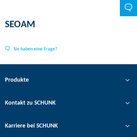
SEOAM
Sie haben eine Frage?
Produkte
Greiftechnik
Kontakt zu SCHUNK
Automatisierungstechnik
Werkzeugspanntechnik
Kontakt
Karriere bei SCHUNK
Werkstückspanntechnik
Standorte