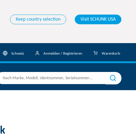
Keep country selection
Visit SCHUNK USA
Schweiz
Anmelden / Registrieren
Warenkorb
k