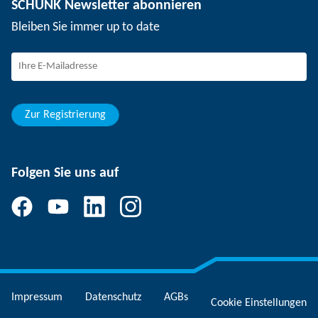
SCHUNK Newsletter abonnieren
Veranstaltungen
Arbeiten bei SCHUNK
Bleiben Sie immer up to date
SCHUNK – Hinweisgebersystem
Berufserfahrene
Berufseinsteiger
Studierende
Schüler
Zur Registrierung
Folgen Sie uns auf
Impressum
Datenschutz
AGBs
Cookie Einstellungen