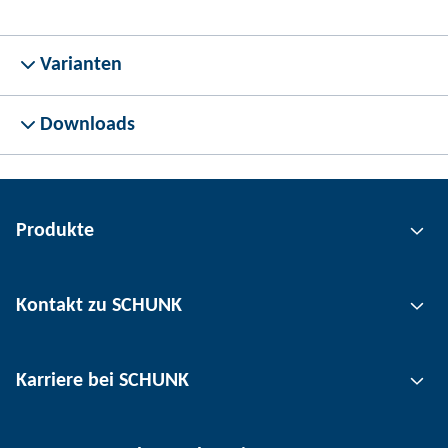
Varianten
Downloads
Produkte
Greiftechnik
Kontakt zu SCHUNK
Automatisierungstechnik
Werkzeugspanntechnik
Kontakt
Karriere bei SCHUNK
Werkstückspanntechnik
Standorte
Nutzentrenntechnik
Presse
Stellenangebote