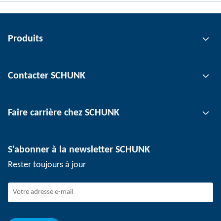
Produits
Technologie de préhension
Contacter SCHUNK
Technologie d'automatisation
Technologie de serrage d'outil
Interlocuteur
Faire carrière chez SCHUNK
Technologie de serrage de pièce
Sites
Technologie de dépanélisation
Presse
Offres d'emploi
S'abonner à la newsletter SCHUNK
Événements
Travailler chez SCHUNK
Rester toujours à jour
Dispositif de signalement SCHUNK
Personnel expérimenté
Jeunes professionnels
Elèves/Etudiants